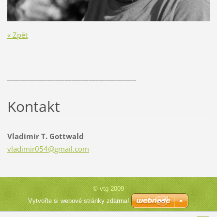
« Zpět
______________________________________
Kontakt
Vladimír T. Gottwald
vladimir
054@gmai
l.com
© vtg 2009
Vytvořte si webové stránky zdarma!