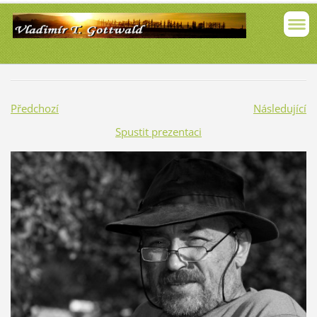
Předchozí
Následující
Spustit prezentaci