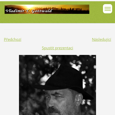
Předchozí
Následující
Spustit prezentaci