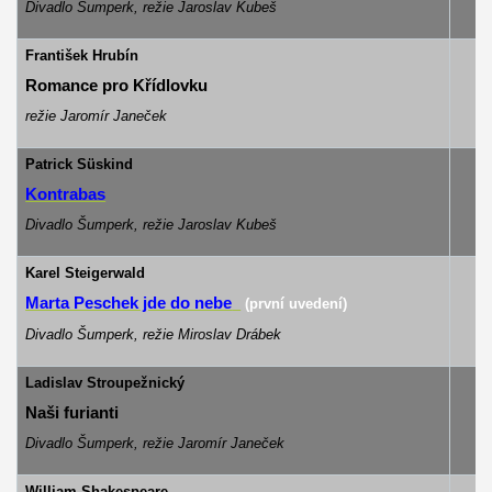
Divadlo Šumperk, režie Jaroslav Kubeš
František Hrubín
Romance pro Křídlovku
režie Jaromír Janeček
Patrick Süskind
Kontrabas
Divadlo Šumperk, režie Jaroslav Kubeš
Karel Steigerwald
Marta Peschek jde do nebe
(první uvedení)
Divadlo Šumperk, režie Miroslav Drábek
Ladislav Stroupežnický
Naši furianti
Divadlo Šumperk, režie Jaromír Janeček
William Shakespeare