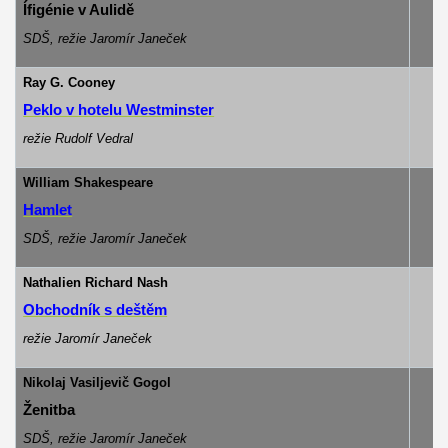
Ífigénie v Aulidě
SDŠ, režie Jaromír Janeček
Ray G. Cooney
R
Peklo v hotelu Westminster
režie Rudolf Vedral
William Shakespeare
Hamlet
SDŠ, režie Jaromír Janeček
Nathalien Richard Nash
Obchodník s deštěm
režie Jaromír Janeček
Nikolaj Vasiljevič Gogol
Ženitba
SDŠ, režie Jaromír Janeček