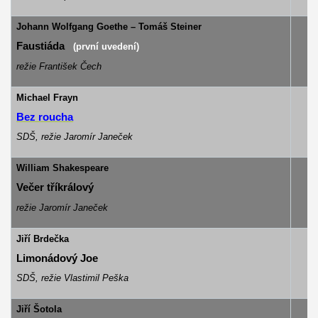
Johann Wolfgang Goethe – Tomáš Steiner
Faustiáda
(první uvedení)
režie František Čech
Michael Frayn
Bez roucha
SDŠ, režie Jaromír Janeček
William Shakespeare
Večer tříkrálový
režie Jaromír Janeček
Jiří Brdečka
Limonádový Joe
SDŠ, režie Vlastimil Peška
Jiří Šotola