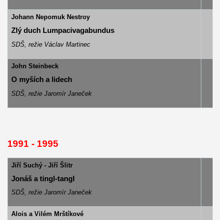
Johann Nepomuk Nestroy
Zlý duch Lumpacivagabundus
SDŠ, režie Václav Martinec
John Steinbeck
O myších a lidech
SDŠ, režie Jaromír Janeček
1991 - 1995
Jiří Suchý - Jiří Šlitr
J
onáš a tingl-tangl
SDŠ, režie Jaromír Janeček
Alois a Vilém Mrštíkové