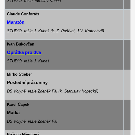
STUDIO, režie Jaroslav Kubeš
Claude Confortès
Maratón
STUDIO, režie J. Kubeš (k. Z. Pošíval, J.V. Kratochvíl)
Ivan Bukovčan
Oprátka pro dva
STUDIO, režie J. Kubeš
Mirko Stieber
Poslední prázdniny
DS Volyně, režie Zdeněk Fál (k. Stanislav Kopecký)
Karel Čapek
Matka
DS Volyně, režie Zdeněk Fál
Božena Němcová
„že