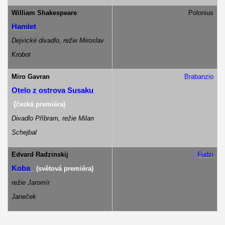
William Shakespeare
Polonius
Hamlet
Dejvické divadlo, režie Miroslav
Krobot
Miro Gavran
Brabanzio
Otelo z ostrova Susaku
(
česká premiéra)
Divadlo Příbram, režie Milan
Schejbal
Edvard Radzinskij
Fudzi
Koba
(světová premiéra)
režie Jaromír
Janeček