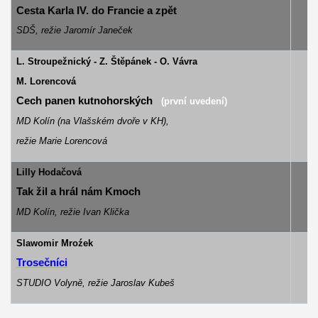
Cesta Karla IV. do Francie a zpět
SDŠ, režie Jaromír Janeček
L. Stroupežnický - Z. Štěpánek - O. Vávra
M. Lorencová
Cech panen kutnohorských
(první uvedení)
MD Kolín (na Vlašském dvoře v KH),
režie Marie Lorencová
Lilly Hodačová
šk
Tak žil a hrál nám Kmoch
MD Kolín, režie Ivan Klička
Slawomir Mroźek
tl
Trosečníci
STUDIO Volyně, režie Jaroslav Kubeš