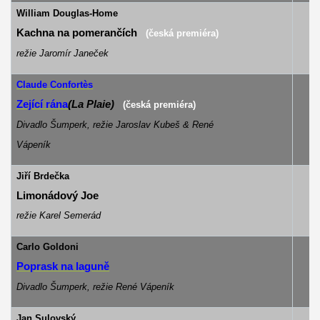
William Douglas-Home
J
Kachna na pomerančích
(česká premiéra)
režie Jaromír Janeček
Claude Confortès
Zející rána
(La Plaie)
(česká premiéra)
Divadlo Šumperk, režie Jaroslav Kubeš & René
Vápeník
Jiří Brdečka
D
Limonádový Joe
režie Karel Semerád
Carlo Goldoni
s
Poprask na laguně
Divadlo Šumperk, režie René Vápeník
Jan Sulovský