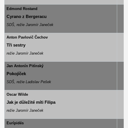
Edmond Rostand
Cyrano z Bergeracu
SDŠ, režie Jaromír Janeček
Anton Pavlovič Čechov
Tři sestry
režie Jaromír Janeček
Jan Antonín Pitínský
Pokojíček
SDŠ, režie Ladislav Pešek
Oscar Wilde
Jak je důležité míti Filipa
režie Jaromír Janeček
Eurípidés