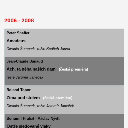
2006 - 2008
Peter Shaffer
Amadeus
Divadlo Šumperk, režie Bedřich Jansa
Jean-Claude Danaud
Ach, ta něha našich dam
(česká premiéra)
režie Jaromír Janeček
Roland Topor
Zima pod stolem
(česká premiéra)
Divadlo Šumperk, režie Jaromír Janeček
Bohumil Hrabal - Václav Nývlt
M
Ostře sledované vlaky