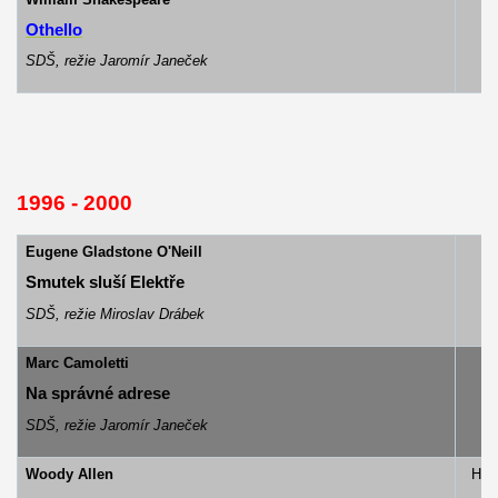
Othello
SDŠ, režie Jaromír Janeček
1996 - 2000
Eugene Gladstone O'Neill
Smutek sluší Elektře
SDŠ, režie Miroslav Drábek
Marc Camoletti
Na správné adrese
SDŠ, režie Jaromír Janeček
Woody Allen
Hum