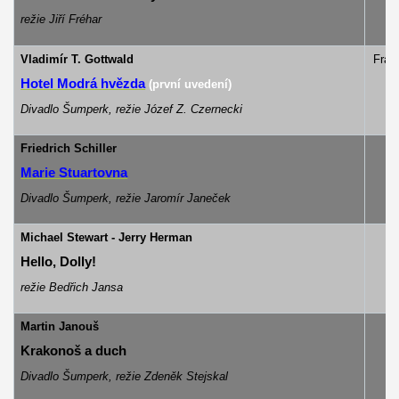
režie Jiří Fréhar
Vladimír T. Gottwald
Fran
Hotel Modrá hvězda
(první uvedení)
Divadlo Šumperk, režie Józef Z. Czernecki
Friedrich Schiller
Marie Stuartovna
Divadlo Šumperk, režie Jaromír Janeček
Michael Stewart - Jerry Herman
Hello, Dolly!
režie Bedřich Jansa
Martin Janouš
Krakonoš a duch
Divadlo Šumperk, režie Zdeněk Stejskal