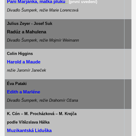
Paní Marjánka, matka pluku
(první uvedení)
Divadlo Šumperk, režie Marie Lorencová
Julius Zeyer - Josef Suk
Radúz a Mahulena
Divadlo Šumperk, režie Mojmír Weimann
Colin Higgins
do
Harold a Maude
režie Jaromír Janeček
Éva Pataki
Edith a Marléne
Divadlo Šumperk, režie Drahomír Ožana
K. Cón – M. Procházková – M. Krejča
podle Vítězslava Hálka
Muzikantská Liduška