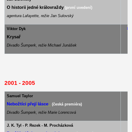
O historii jedné královraždy
(první uvedení)
agentura Lafayette,
režie Jan Sulovský
Viktor Dyk
Ma
Krysař
Divadlo Šumperk, režie Michael Junášek
2001 - 2005
Samuel Taylor
Vi
Nebožtíci přejí lásce
(česká premiéra)
Divadlo Šumperk, režie Marie Lorencová
J. K. Tyl - P. Rezek - M. Procházková