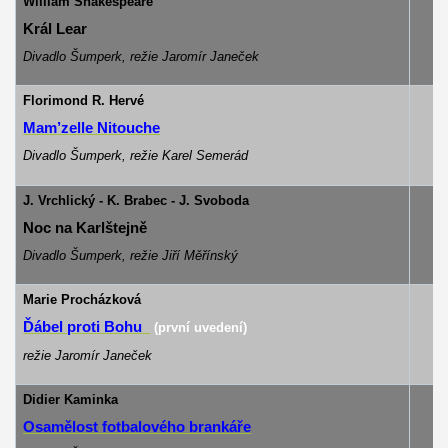
William Shakespeare
Král Lear
Divadlo Šumperk, režie Jaromír Janeček
Florimond R. Hervé
Mam’zelle Nitouche
m
Divadlo Šumperk, režie Karel Semerád
J. Vrchlický - K. Brabec - J. Svoboda
v
Noc na Karlštejně
Divadlo Šumperk, režie Jiří Měřínský
Marie Procházková
k
Ďábel proti Bohu
(první uvedení)
režie Jaromír Janeček
Didier Kaminka
Osamělost fotbalového brankáře