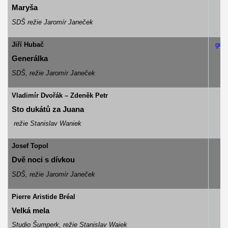
Maryša
SDŠ režie Jaromír Janeček
Jiří Hubač
gen
Generálka
SDŠ, režie Jaromír Janeček
Vladimír Dvořák – Zdeněk Petr
Sto dukátů za Juana
režie Stanislav Waniek
Josef Topol
Dvě noci s dívkou
SDŠ, režie Jaromír Janeček
Pierre Aristide Bréal
Velká mela
Studio Šumperk, režie Stanislav Waiek