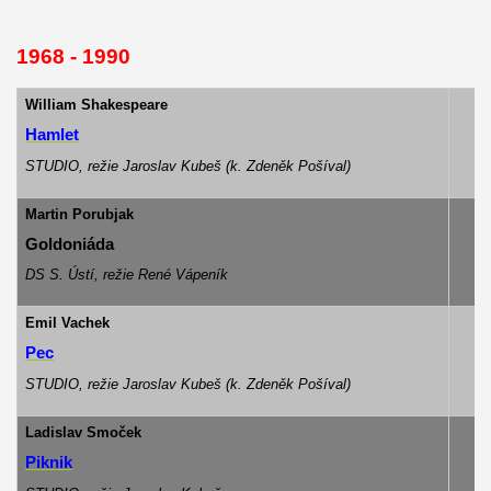
1968 - 1990
William Shakespeare
Hamlet
STUDIO, režie Jaroslav Kubeš (k. Zdeněk Pošíval)
Martin Porubjak
z
Goldoniáda
DS S. Ústí, režie René Vápeník
Emil Vachek
Pec
STUDIO, režie Jaroslav Kubeš (k. Zdeněk Pošíval)
Ladislav Smoček
Piknik