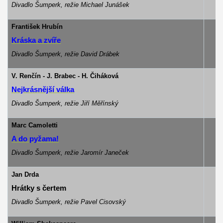
Divadlo Šumperk, režie Michael Junášek
František Hrubín
Kráska a zvíře
Divadlo Šumperk, režie David Drábek
V. Renčín - J. Brabec - H. Čiháková
Nejkrásnější válka
Divadlo Šumperk, režie
Jiří Měřínský
Marc Camoletti
A do pyžama!
Divadlo Šumperk, režie Jaromír Janeček
Jan Drda
Hrátky s čertem
Divadlo Šumperk, režie Pavel Cisovský