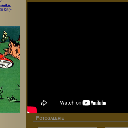
dců.
astníků.
800 Kč (+
F
OTOGALERIE