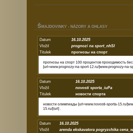
Š
MAJDOVINKY - NÁZORY A OHLASY
Datum
16.10.2025
Vložil
prognozi na sport_nhSl
Titulek
прогнозы на спорт
прогнозы на спорт 100 процентов проходимость бе
[url=www.prognozy-na-sport-12.ru/]www.prognozy-na-sport
Datum
16.10.2025
Vložil
novosti sporta_iuPa
Titulek
новости спорта
новости олимпиады [url=www.novosti-sporta-15.ru/]www
15.ru/[/url] .
Datum
16.10.2025
Vložil
arenda ekskavatora pogryzchika cena_