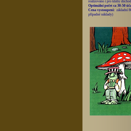
realizováno i pro kluby důcho
Optimální počet ca 30-50 úč
Cena vystoupení:
základní 
případné náklady)