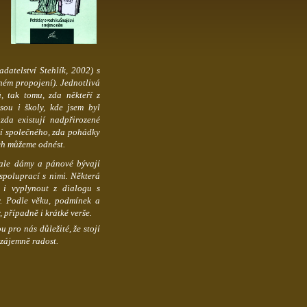
datelství Stehlík, 2002) s
ném propojení). Jednotlivá
, tak tomu, zda někteří z
jsou i školy, kde jsem byl
zda existují nadpřirozené
ají společného, zda pohádky
ich můžeme odnést.
 ale dámy a pánové bývají
spoluprací s nimi. Některá
 i vyplynout z dialogu s
y. Podle věku, podmínek a
 případně i krátké verše.
 pro nás důležité, že stojí
 vzájemně radost.