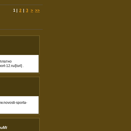
1
|
2
|
3
>
>>
сплатно
-12.ru/[/url] .
.novosti-sporta-
wuMt