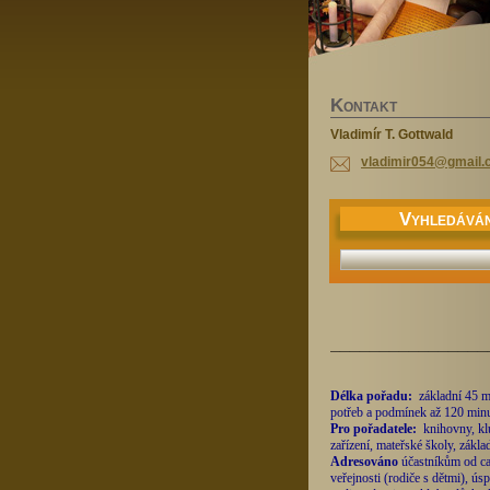
K
ONTAKT
Vladimír T. Gottwald
vladimir
054@gmai
l
V
YHLEDÁVÁN
________________
Délka pořadu:
základní 45 m
potřeb a podmínek až 120 minu
Pro pořadatele:
knihovny, kl
zařízení, mateřské školy, zákla
Adresováno
účastníkům od ca 
veřejnosti (rodiče s dětmi), ús