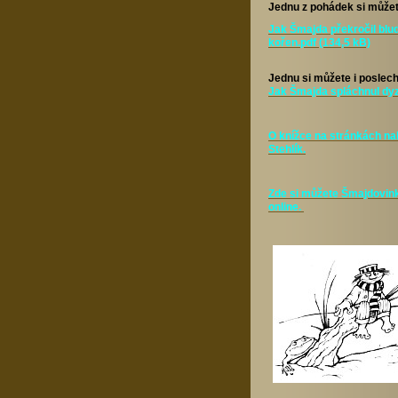
Jednu z pohádek si můžet
Jak Šmajda překročil blu
kořen.pdf (134,5 kB)
Jednu si můžete i poslec
Jak Šmajda spláchnul dy
O knížce na stránkách nak
Stehlík.
Zde si můžete Šmajdovin
online.