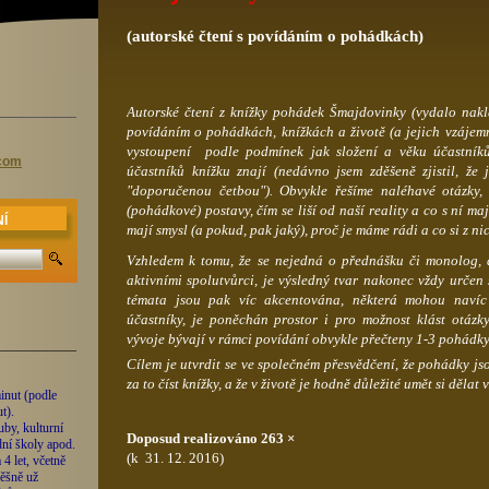
(autorské čtení s povídáním o pohádkách)
Autorské čtení z knížky pohádek Šmajdovinky (vydalo nakla
povídáním o pohádkách, knížkách a životě (a jejich vzájem
vystoupení podle podmínek jak složení a věku účastníků
.com
účastníků knížku znají (nedávno jsem zděšeně zjistil, že 
"doporučenou četbou"). Obvykle řešíme naléhavé otázky, 
(pohádkové) postavy, čím se liší od naší reality a co s ní m
Í
mají smysl (a pokud, pak jaký), proč je máme rádi a co si z n
Vzhledem k tomu, že se nejedná o přednášku či monolog,
aktivními spolutvůrci, je výsledný tvar nakonec vždy určen 
témata jsou pak víc akcentována, některá mohou navíc
účastníky, je poněchán prostor i pro možnost klást otázk
vývoje bývají v rámci povídání obvykle přečteny 1-3 pohádky,
______________________
Cílem je utvrdit se ve společném přesvědčení, že pohádky jsou
za to číst knížky, a že v životě je hodně důležité umět si dělat
inut (podle
t).
uby, kulturní
Doposud realizováno 263 ×
dní školy apod.
(k 31. 12. 2016)
4 let, včetně
pěšně už