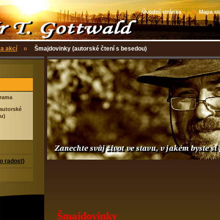
Úvodní stránka
Mapa st
a akcí
Šmajdovinky (autorské čtení s besedou)
rama
autorské
u)
ro radost)
Šmajdovinky