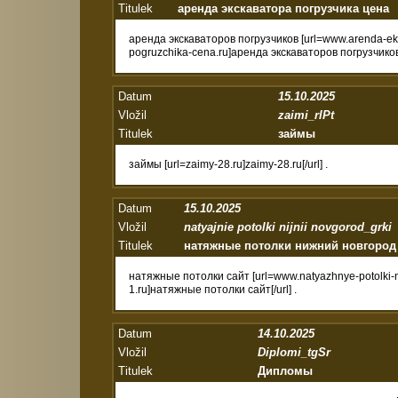
Titulek
аренда экскаватора погрузчика цена
аренда экскаваторов погрузчиков [url=www.arenda-ek
pogruzchika-cena.ru]аренда экскаваторов погрузчиков[/
Datum
15.10.2025
Vložil
zaimi_rlPt
Titulek
займы
займы [url=zaimy-28.ru]zaimy-28.ru[/url] .
Datum
15.10.2025
Vložil
natyajnie potolki nijnii novgorod_grki
Titulek
натяжные потолки нижний новгород
натяжные потолки сайт [url=www.natyazhnye-potolki-n
1.ru]натяжные потолки сайт[/url] .
Datum
14.10.2025
Vložil
Diplomi_tgSr
Titulek
Дипломы