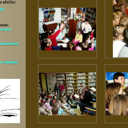
e přečíst:
dný
hnout:
zentýry
ladatelství
ky objednat