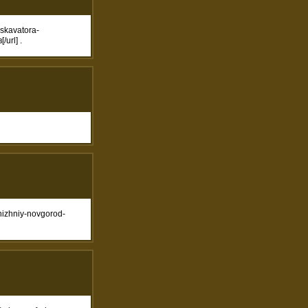
skavatora-
url] .
izhniy-novgorod-