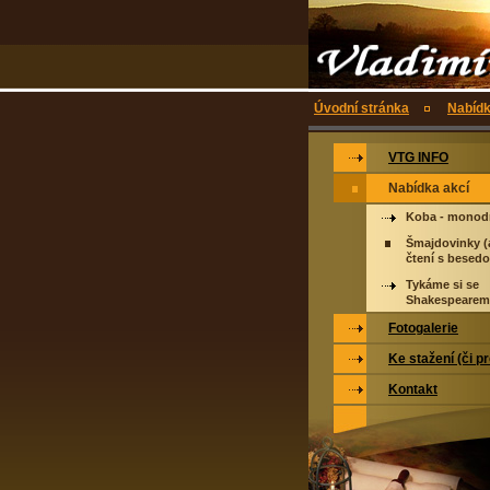
Úvodní stránka
Nabídk
VTG INFO
Nabídka akcí
Koba - monod
Šmajdovinky (
čtení s besedo
Tykáme si se
Shakespearem
Fotogalerie
Ke stažení (či p
Kontakt