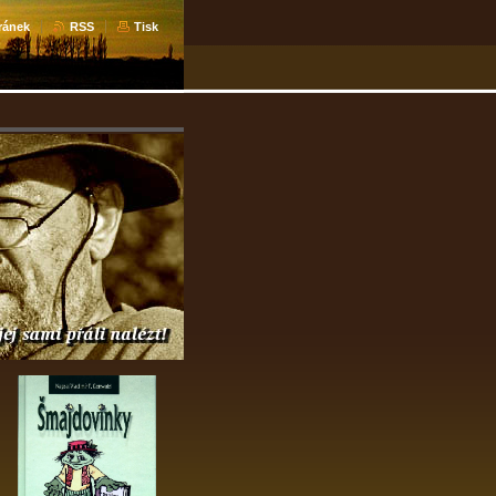
ránek
RSS
Tisk