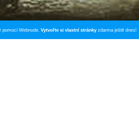
ný pomocí Webnode.
Vytvořte si vlastní stránky
zdarma ještě dnes!