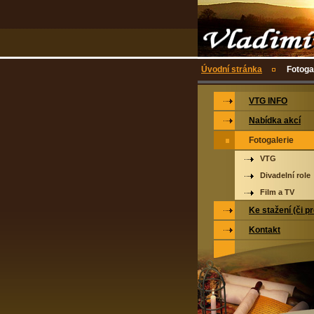
Úvodní stránka
Fotoga
VTG INFO
Nabídka akcí
Fotogalerie
VTG
Divadelní role
Film a TV
Ke stažení (či p
Kontakt