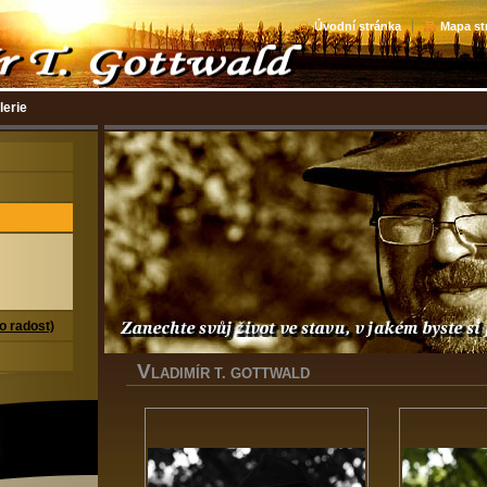
Úvodní stránka
Mapa st
lerie
ro radost)
V
LADIMÍR T. GOTTWALD