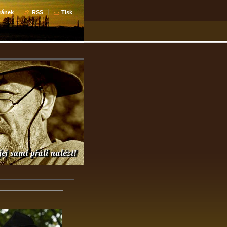
ránek
RSS
Tisk