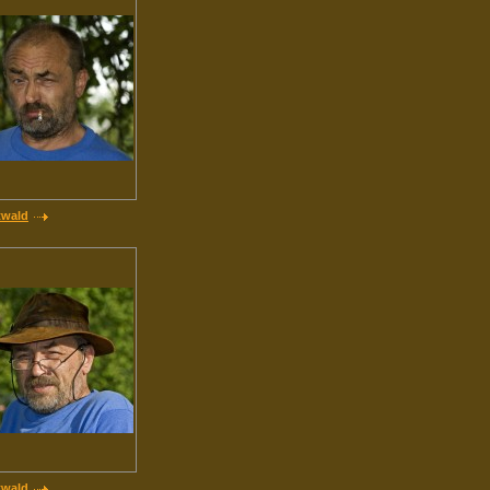
twald
twald