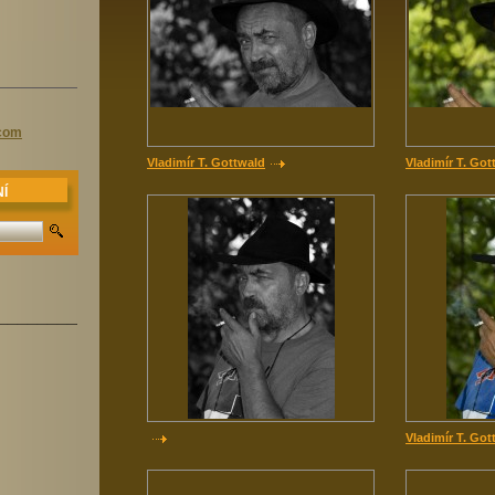
.com
Vladimír T. Gottwald
Vladimír T. Got
Í
______________________
Vladimír T. Got