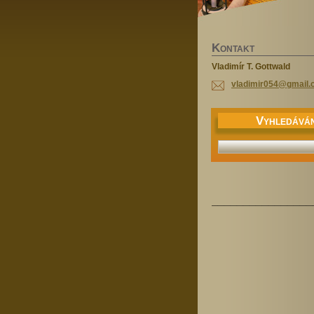
K
ONTAKT
Vladimír T. Gottwald
vladimir
054@gmai
l
V
YHLEDÁVÁN
________________