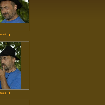
twald
twald