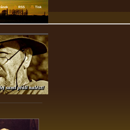
ránek
RSS
Tisk