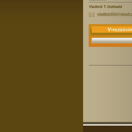
Vladimír T. Gottwald
vladimir
054@gmai
l
V
YHLEDÁVÁN
________________