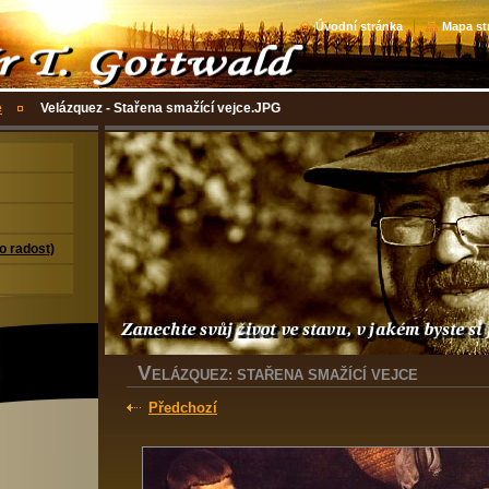
Úvodní stránka
Mapa st
e
Velázquez - Stařena smažící vejce.JPG
ro radost)
V
ELÁZQUEZ: STAŘENA SMAŽÍCÍ VEJCE
Předchozí