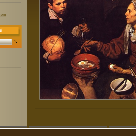
.com
Í
______________________