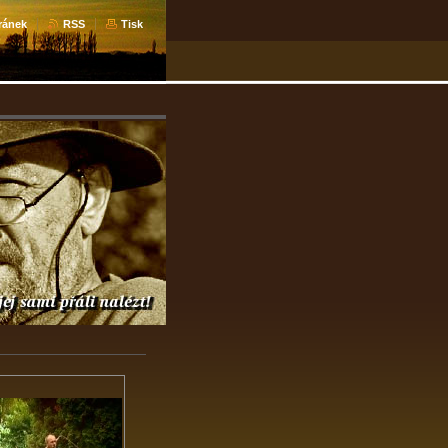
ránek
RSS
Tisk