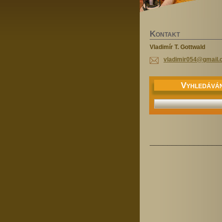
K
ONTAKT
Vladimír T. Gottwald
vladimir
054@gmai
l
V
YHLEDÁVÁN
________________