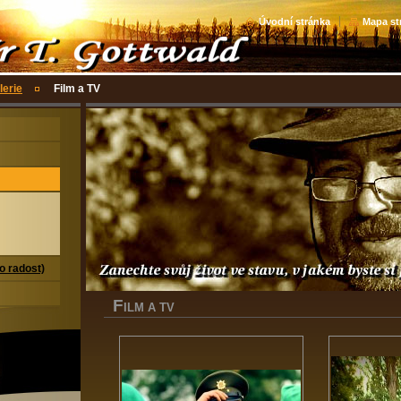
Úvodní stránka
Mapa st
lerie
Film a TV
ro radost)
F
ILM A TV