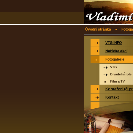
Úvodní stránka
Fotoga
VTG INFO
Nabídka akcí
Fotogalerie
VTG
Divadelní role
Film a TV
Ke stažení (či p
Kontakt