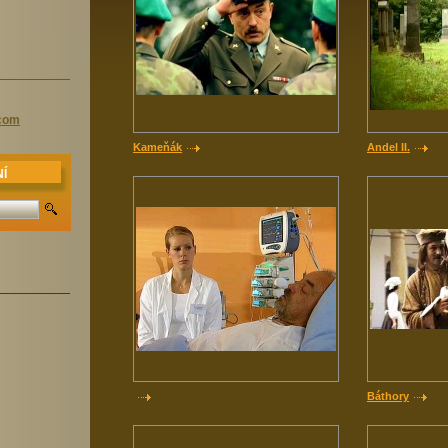
.com
Kameňák
Andel II.
Í
______________________
Báthory